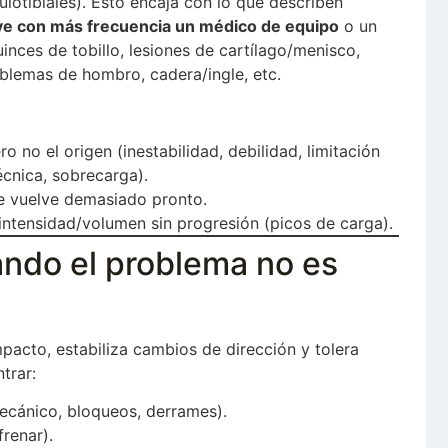
uiotibiales). Esto encaja con lo que describen
 ve con más frecuencia un médico de equipo
o un
inces de tobillo, lesiones de cartílago/menisco,
oblemas de hombro, cadera/ingle, etc.
ero no el origen (inestabilidad, debilidad, limitación
écnica, sobrecarga).
 se vuelve demasiado pronto.
 intensidad/volumen sin progresión (picos de carga).
uando el problema no es
mpacto, estabiliza cambios de dirección y tolera
trar:
mecánico, bloqueos, derrames).
frenar).