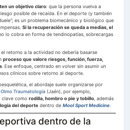
ten un objetivo claro
: que la persona vuelva a
iesgo posible de recaída. En el deporte (y también
e duele”; es un problema biomecánico y biológico que
compensas.
Si la recuperación se queda a medias, el
no lo cobra en forma de tendinopatías, sobrecargas
el retorno a la actividad no debería basarse
un
proceso que valore riesgos, función, fuerza,
a
. Ese enfoque, centrado en volver sin asumir un
sos clínicos sobre retorno al deporte.
oesquelética, el abordaje suele organizarse por
a Olmo Traumatología
(Jaén), por ejemplo,
as clave como
rodilla, hombro o pie y tobillo
, además
logía del deporte
dentro de
Mool Sport Medicine
.
eportiva dentro de la