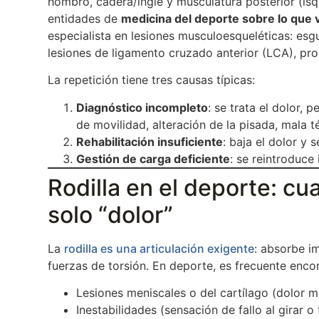
hombro, cadera/ingle y musculatura posterior (isq
entidades de
medicina del deporte sobre lo que
especialista en lesiones musculoesqueléticas: esgu
lesiones de ligamento cruzado anterior (LCA), pr
La repetición tiene tres causas típicas:
Diagnóstico incompleto
: se trata el dolor, p
de movilidad, alteración de la pisada, mala t
Rehabilitación insuficiente
: baja el dolor y
Gestión de carga deficiente
: se reintroduce
Rodilla en el deporte: c
solo “dolor”
La
rodilla es una articulación exigente
: absorbe i
fuerzas de torsión. En deporte, es frecuente encon
Lesiones meniscales o del cartílago (dolor 
Inestabilidades (sensación de fallo al girar o 