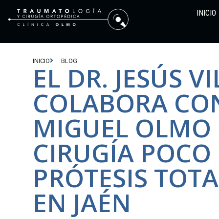
INICIO
INICIO
BLOG
EL DR. JESÚS VI
COLABORA CON 
MIGUEL OLMO
CIRUGÍA POCO
PRÓTESIS TOTA
EN JAÉN