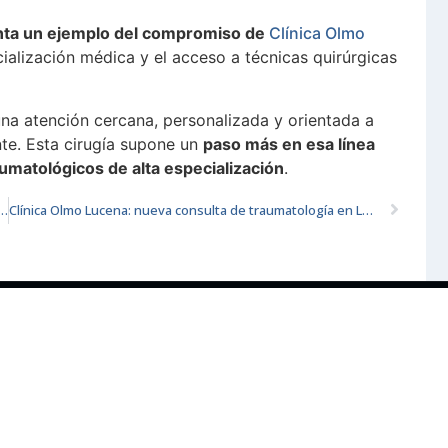
senta un ejemplo del compromiso de
Clínica Olmo
ialización médica y el acceso a técnicas quirúrgicas
 una atención cercana, personalizada y orientada a
nte. Esta cirugía supone un
paso más en esa línea
umatológicos de alta especialización
.
matología: cómo se abordan las lesiones deportivas y cómo prevenir recaídas
Clínica Olmo Lucena: nueva consulta de traumatología en Lucena
ACTO CÓRDOBA
INFORMACIÓN
02 199
Aviso legal
Política de privacidad
aolmolucena@gmail.com
Política de cookies
ahona de Soto, 16 14900