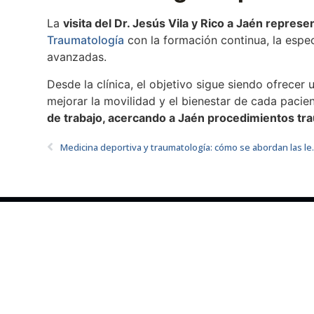
La
visita del Dr. Jesús Vila y Rico a Jaén repre
Traumatología
con la formación continua, la espec
avanzadas.
Desde la clínica, el objetivo sigue siendo ofrecer
mejorar la movilidad y el bienestar de cada pacie
de trabajo, acercando a Jaén procedimientos tra
Medicina deportiva y trau
CONTACTO JAÉN
CONT
953 55 09 51
957 7
info@clinicaolmotraumatologia.com
clinic
C/ Dr. Fleming, 17, Bajo. 23600,
C/ Bar