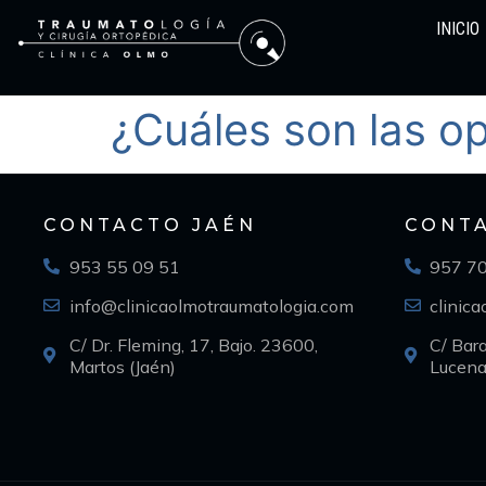
INICIO
¿Cuáles son las op
CONTACTO JAÉN
CONT
953 55 09 51
957 7
info@clinicaolmotraumatologia.com
clinic
C/ Dr. Fleming, 17, Bajo. 23600,
C/ Bar
Martos (Jaén)
Lucena