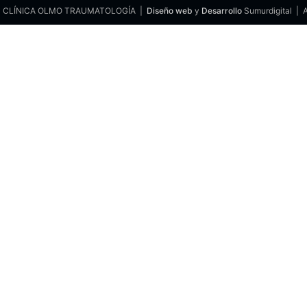
 © CLÍNICA OLMO TRAUMATOLOGÍA |
Diseño web
y
Desarrollo
Sumurdigital | A